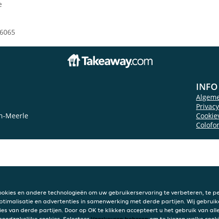
e
6065
INFO
Algem
Privac
n-Meerle
Cookie
Colofo
ookies en andere technologieën om uw gebruikerservaring te verbeteren, te pe
ptimalisatie en advertenties in samenwerking met derde partijen. Wij gebruik
ies van derde partijen. Door op OK te klikken accepteert u het gebruik van alle
 noodzakelijke cookies. Selecteer
Voorkeuren beheren
om te kiezen welke cooki