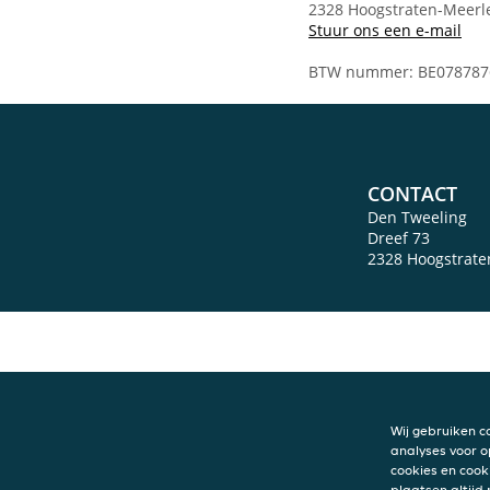
2328 Hoogstraten-Meerl
Stuur ons een e-mail
BTW nummer: BE078787
CONTACT
Den Tweeling
Dreef 73
2328
Hoogstrate
Wij gebruiken c
analyses voor o
cookies en cook
plaatsen altijd