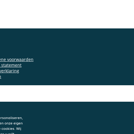
ene voorwaarden
y statement
verklaring
n
rsonaliseren,
en onze eigen
 cookies. Wij
es u wilt